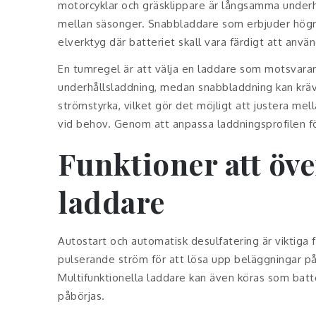
motorcyklar och gräsklippare är långsamma underhåll
mellan säsonger. Snabbladdare som erbjuder högr
elverktyg där batteriet skall vara färdigt att anv
En tumregel är att välja en laddare som motsvarar
underhållsladdning, medan snabbladdning kan kräva 
strömstyrka, vilket gör det möjligt att justera m
vid behov. Genom att anpassa laddningsprofilen för
Funktioner att öve
laddare
Autostart och automatisk desulfatering är viktiga 
pulserande ström för att lösa upp beläggningar på
Multifunktionella laddare kan även köras som batte
påbörjas.