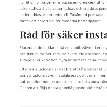
För litiumjonbatterier är balansering en central fu
säkerställs att alla celler laddas och urladdas jämn
underladdas, vilket leder till försämrad prestanda
därför ett säkert val för moderna batteripaket.
Råd för säker inst
Placera alltid laddaren på en stabil, välventilerad 
och fuktiga miljöer som kan skada elektroniken. K
slitage eller korrosion; byta ut defekta delar omede
Efter varje laddning är det bra att låta batteriet 
gör att laddningskemi stabiliseras och ger en mer 
batteripoler med en borste och lite bikarbonatlös
Genom att följa dessa grundläggande skötselråd b