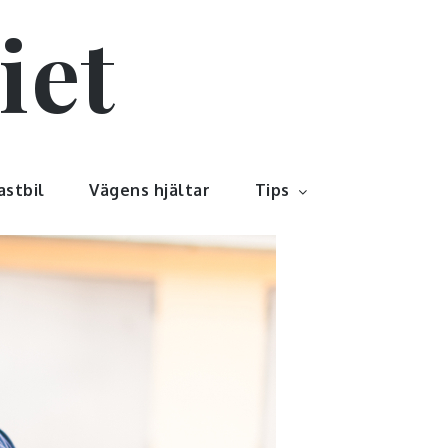
iet
astbil
Vägens hjältar
Tips