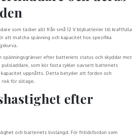
den
are som täcker allt från små 12 V blybatterier till kraftfulla
ör att matcha spänning och kapacitet hos specifika
ngskurva.
h spänningsgränser efter batteriets status och skyddar mot
a pulsladdare, som kör fasta cykler oavsett batteriets
l kapacitet uppnåtts. Detta betyder att fordon och
risk för slitage.
hastighet efter
ghet och batteriets livslängd. För fritidsfordon som