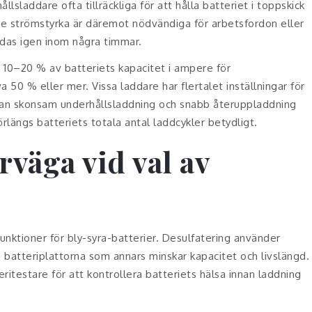
sladdare ofta tillräckliga för att hålla batteriet i toppskick
e strömstyrka är däremot nödvändiga för arbetsfordon eller
ändas igen inom några timmar.
 10–20 % av batteriets kapacitet i ampere för
50 % eller mer. Vissa laddare har flertalet inställningar för
ellan skonsam underhållsladdning och snabb återuppladdning
längs batteriets totala antal laddcykler betydligt.
rväga vid val av
funktioner för bly-syra-batterier. Desulfatering använder
 batteriplattorna som annars minskar kapacitet och livslängd.
ritestare för att kontrollera batteriets hälsa innan laddning