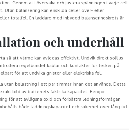
nktion. Genom att övervaka och justera spänningen i varje cell
t. Utan balansering kan enskilda celler över- eller
 eller totalfel. En laddare med inbyggd balanseringskrets är
allation och underhåll
yta så att värme kan avledas effektivt. Undvik direkt solljus
ontrollera regelbundet kablar och kontakter för tecken på
lbart för att undvika gnistor eller elektriska fel.
vila utan belastning i ett par timmar innan det används. Detta
exakt bild av batteriets faktiska kapacitet. Rengör
ning för att avlägsna oxid och förbättra ledningsförmågan.
ibehålls både laddningskapacitet och säkerhet över lång tid.