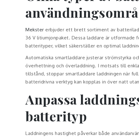
användningsområ
Mekster
erbjuder ett brett sortiment av batteriladd
36 V litiumjonpaket. Dessa laddare är utformade f
batterityper, vilket säkerställer en optimal laddni
Automatiska smartladdare justerar strömstyrka oc
överhettning och överladdning. I motsats till enkl
tillstånd, stoppar smartladdare laddningen när ful
batteridrivna verktyg kan kopplas in över natt utan 
Anpassa laddnings
batterityp
Laddningens hastighet påverkar både användarvänli