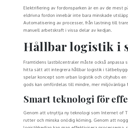
Elektrifiering av fordonsparken är en av de mest på
eldrivna fordon innebär inte bara minskade utsläpp
Automatisering av processer, från lastning till tr
manuell arbetskraft i vissa delar av kedjan.
Hållbar logistik i
Framtidens lastbilcentraler måste också anpassa si
hitta sätt att integrera hållbar logistik i tätbeby
spelar koncept som urban logistik och cityhubs en 
gods kan omfördelas till mindre, mer miljövänliga 
Smart teknologi för effe
Genom att utnyttja ny teknologi som Internet of Th
rutter och minska onödig körning. Genom att noggr
logistikkedjan kan man effektivisera processerna, 