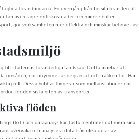
tagliga förändringarna. En övergång från fossila bränslen till
, utan även lägre driftskostnader och mindre buller.
ansport, gör verksamheten mer effektiv och minskar behovet av
 stadsmiljö
g till städernas föränderliga landskap. Detta innebär att
ggda områden, där utrymmet är begränsat och trafiken tät. Här
viktig roll. Dessa hubbar fungerar som mellanstationer där
fordon för den sista biten av transporten.
ktiva flöden
ings (IoT) och dataanalys kan lastbilcentraler optimera sina
ant övervaka och analysera data från olika delar av
spara tid och minska miljöpåverkan.