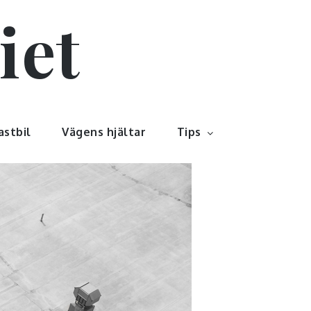
iet
astbil
Vägens hjältar
Tips