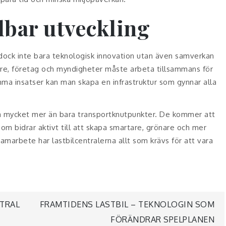
lbar utveckling
s dock inte bara teknologisk innovation utan även samverkan
rare, företag och myndigheter måste arbeta tillsammans för
a insatser kan man skapa en infrastruktur som gynnar alla
ra mycket mer än bara transportknutpunkter. De kommer att
om bidrar aktivt till att skapa smartare, grönare och mer
samarbete har lastbilcentralerna allt som krävs för att vara
g
NTRAL
FRAMTIDENS LASTBIL – TEKNOLOGIN SOM
FÖRÄNDRAR SPELPLANEN